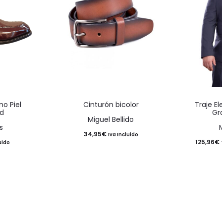
Este
Este
no Piel
Cinturón bicolor
Traje E
producto
producto
ad
Gr
Miguel Bellido
tiene
tiene
s
34,95
€
Iva Incluido
múltiples
múltiples
125,96
€
uido
variantes.
variantes.
Las
Las
opciones
opciones
se
se
pueden
pueden