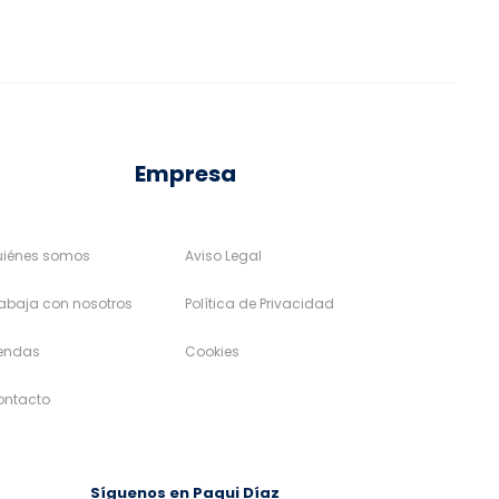
elegir
elegir
143,96€
en
en
la
la
página
página
de
de
Empresa
producto
producto
uiénes somos
Aviso Legal
abaja con nosotros
Política de Privacidad
iendas
Cookies
ontacto
Síguenos en Paqui Díaz