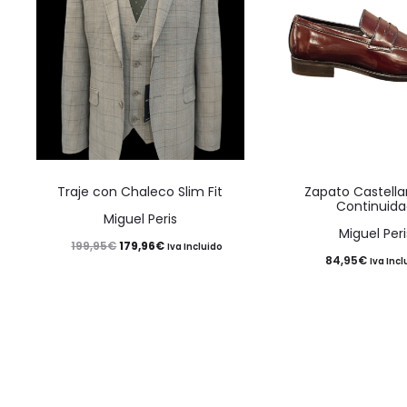
Este
Traje con Chaleco Slim Fit
Zapato Castella
producto
Continuid
Miguel Peris
tiene
Miguel Peri
El
El
179,96
€
199,95
€
Iva Incluido
múltiples
84,95
€
Iva Incl
precio
precio
variantes.
original
actual
Las
era:
es:
opciones
199,95€.
179,96€.
se
pueden