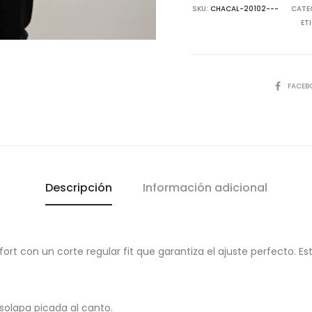
6
SKU:
CHACAL-20102---
CATE
ET
cantida
COMPART
FACEB
Descripción
Información adicional
ort con un corte regular fit que garantiza el ajuste perfecto. Es
u solapa picada al canto.