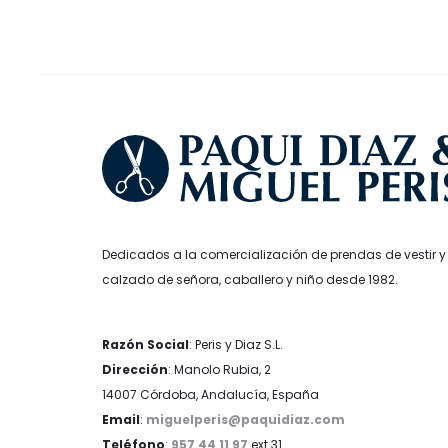
elegir
en
la
página
de
producto
Dedicados a la comercialización de prendas de vestir y
calzado de señora, caballero y niño desde 1982.
Razón Social
: Peris y Diaz S.L.
Dirección
: Manolo Rubia, 2
14007 Córdoba, Andalucía, España
Email
:
miguelperis@paquidiaz.com
Teléfono
:
957 44 11 97
ext 31