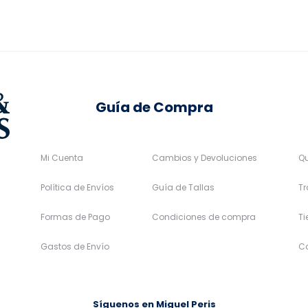
elegir
elegir
en
en
la
la
página
página
de
de
Guía de Compra
producto
producto
Mi Cuenta
Cambios y Devoluciones
Q
Política de Envíos
Guía de Tallas
Tr
Formas de Pago
Condiciones de compra
T
Gastos de Envío
C
Síguenos en Miguel Peris