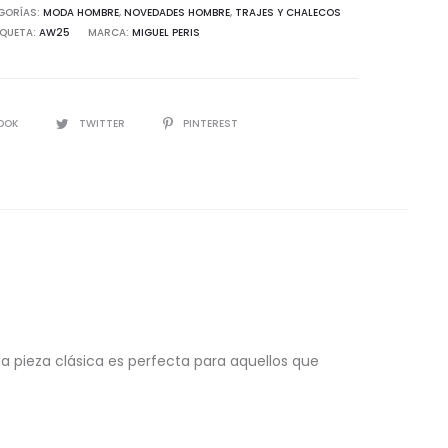
GORÍAS:
MODA HOMBRE
,
NOVEDADES HOMBRE
,
TRAJES Y CHALECOS
IQUETA:
AW25
MARCA:
MIGUEL PERIS
d
IR
OOK
TWITTER
PINTEREST
ta pieza clásica es perfecta para aquellos que