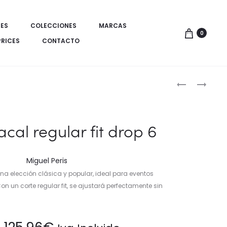
ES
COLECCIONES
MARCAS
0
PRICES
CONTACTO
Produ
TRAJE
CONJUNTO
ESTRUCTUR
ELEGANTE
de
ESTILO
DE
naveg
SEMI-
BLUSA
acal regular fit drop 6
SLIM
CRUZADA
MODERNO
Y
PANTALÓN
Miguel Peris
una elección clásica y popular, ideal para eventos
on un corte regular fit, se ajustará perfectamente sin