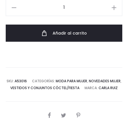
Vestido
Midi
con
Vuelo
Añadir al carrito
y
Estampado
Floral
cantidad
SKU:
A53016
CATEGORÍAS:
MODA PARA MUJER
,
NOVEDADES MUJER
,
VESTIDOS Y CONJUNTOS CÓCTEL/FIESTA
MARCA:
CARLA RUIZ
COMPARTIR