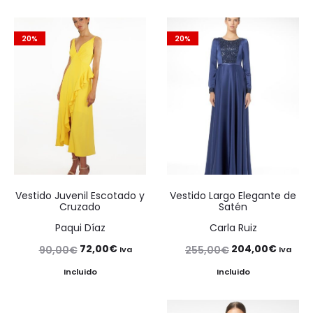
20%
20%
Vestido Juvenil Escotado y
Vestido Largo Elegante de
Cruzado
Satén
Paqui Díaz
Carla Ruiz
El
El
El
El
72,00
€
204,00
€
90,00
€
255,00
€
Iva
Iva
precio
precio
precio
precio
Incluido
Incluido
original
actual
original
actual
era:
es:
era:
es: