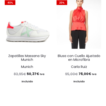
40%
20%
90,00€.
72,00€.
255,00€.
204,00
Zapatillas Massana Sky
Blusa con Cuello Ajustado
Munich
en Microfibra
Munich
Carla Ruiz
El
El
El
El
50,37
€
76,00
€
83,95
€
95,00
€
Iva
Iva
precio
precio
precio
precio
Incluido
Incluido
original
actual
original
actual
era:
es:
era:
es:
83,95€.
50,37€.
95,00€.
76,00€.