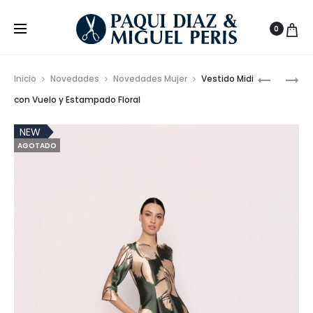
0
Prod
VESTIDO
PANTALÓ
Inicio
Novedades
Novedades Mujer
Vestido Midi
MIDI
CORTO
de
con Vuelo y Estampado Floral
HOMBRER
CONFOR
nave
DE
NEW
AGOTADO
CINTURA
ELÁSTICA