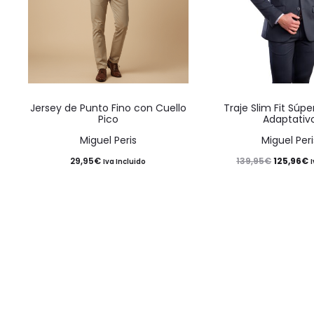
Este
Jersey de Punto Fino con Cuello
Traje Slim Fit Súpe
producto
Pico
Adaptativ
tiene
Miguel Peris
Miguel Peri
múltiples
El
E
29,95
€
125,96
€
139,95
€
Iva Incluido
variantes.
precio
p
Las
original
a
opciones
era:
e
se
139,95€.
1
pueden
elegir
en