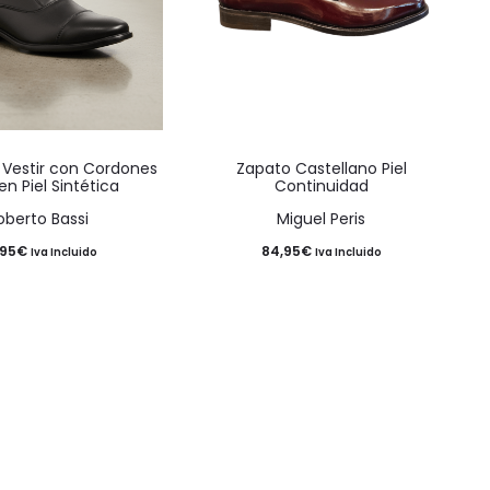
Este
Este
 Vestir con Cordones
Zapato Castellano Piel
producto
producto
en Piel Sintética
Continuidad
tiene
tiene
oberto Bassi
Miguel Peris
múltiples
múltiples
,95
€
84,95
€
Iva Incluido
Iva Incluido
variantes.
variantes.
Las
Las
opciones
opciones
se
se
pueden
pueden
elegir
elegir
en
en