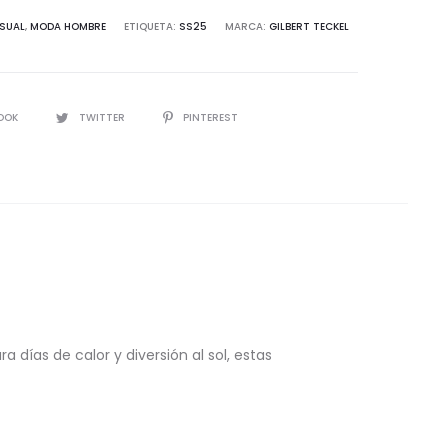
d
SUAL
,
MODA HOMBRE
ETIQUETA:
SS25
MARCA:
GILBERT TECKEL
IR
OOK
TWITTER
PINTEREST
 días de calor y diversión al sol, estas