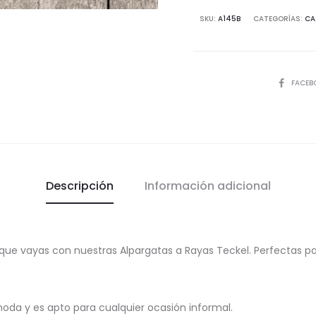
cantida
SKU:
A145B
CATEGORÍAS:
CA
COMPART
FACEB
Descripción
Información adicional
 que vayas con nuestras Alpargatas a Rayas Teckel. Perfectas para
oda y es apto para cualquier ocasión informal.