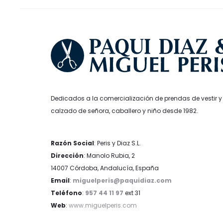
la
página
de
producto
Dedicados a la comercialización de prendas de vestir y
calzado de señora, caballero y niño desde 1982.
Razón Social
: Peris y Diaz S.L.
Dirección
: Manolo Rubia, 2
14007 Córdoba, Andalucía, España
Email
:
miguelperis@paquidiaz.com
Teléfono
:
957 44 11 97
ext 31
Web
:
www.miguelperis.com