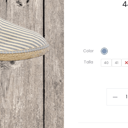
4
Color
Talla
40
41
4
Alpargat
Veranie
a
Rayas
Teckel