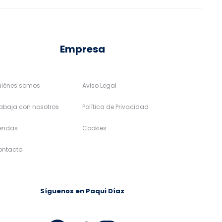
la
la
página
página
de
de
Empresa
producto
producto
uiénes somos
Aviso Legal
abaja con nosotros
Política de Privacidad
iendas
Cookies
ontacto
Síguenos en Paqui Díaz