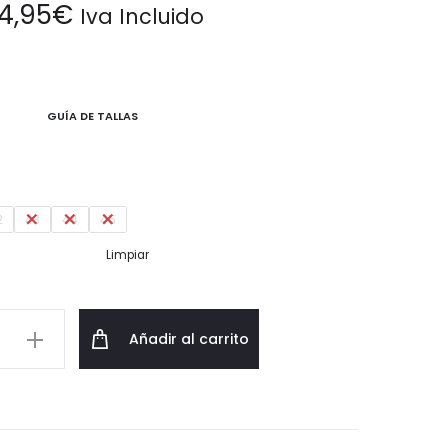
4,95
€
Iva Incluido
GUÍA DE TALLAS
2
43
44
45
Limpiar
as
Añadir al carrito
gas