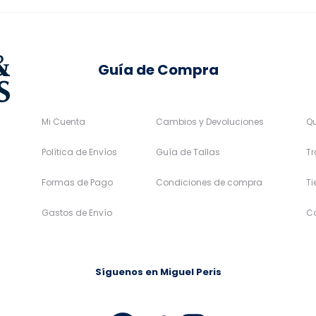
la
la
página
página
de
de
Guía de Compra
producto
producto
Mi Cuenta
Cambios y Devoluciones
Q
Política de Envíos
Guía de Tallas
Tr
Formas de Pago
Condiciones de compra
T
Gastos de Envío
C
Síguenos en Miguel Peris