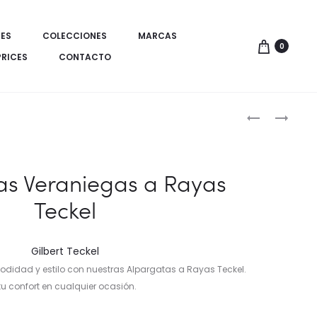
ES
COLECCIONES
MARCAS
0
PRICES
CONTACTO
Produ
ALPARGATA
CAMISETA
VERANIEGAS
REGULAR
de
TECKEL
FIT
naveg
MULTICOLOR
CON
as Veraniegas a Rayas
DISEÑO
Teckel
ESCARABAJ
DE
DENIMBRAN
Gilbert Teckel
odidad y estilo con nuestras Alpargatas a Rayas Teckel.
 confort en cualquier ocasión.