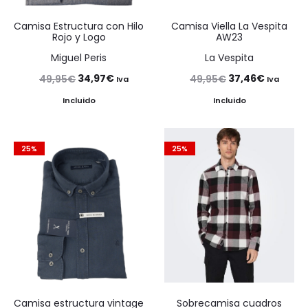
Camisa Estructura con Hilo
Camisa Viella La Vespita
Rojo y Logo
AW23
Miguel Peris
La Vespita
El
El
El
El
34,97
€
37,46
€
49,95
€
49,95
€
Iva
Iva
precio
precio
precio
precio
Incluido
Incluido
original
actual
original
actual
era:
es:
era:
es:
25%
25%
49,95€.
34,97€.
49,95€.
37,46€.
Camisa estructura vintage
Sobrecamisa cuadros