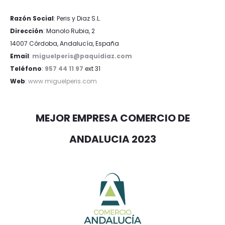
Razón Social
: Peris y Diaz S.L.
Dirección
: Manolo Rubia, 2
14007 Córdoba, Andalucía, España
Email
:
miguelperis@paquidiaz.com
Teléfono
:
957 44 11 97
ext 31
Web
:
www.miguelperis.com
MEJOR EMPRESA COMERCIO DE
ANDALUCIA 2023