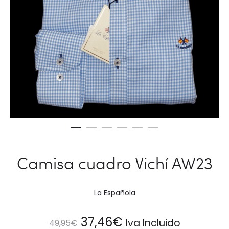
Camisa cuadro Vichí AW23
La Española
El
El
37,46
€
Iva Incluido
49,95
€