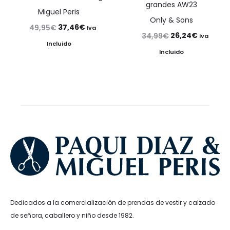
grandes AW23
Miguel Peris
Only & Sons
El
El
37,46
€
49,95
€
Iva
El
El
26,24
€
34,99
€
Iva
precio
precio
Incluido
precio
precio
Incluido
original
actual
original
actual
era:
es:
era:
es:
49,95€.
37,46€.
34,99€.
26,24€.
Dedicados a la comercialización de prendas de vestir y calzado
de señora, caballero y niño desde 1982.