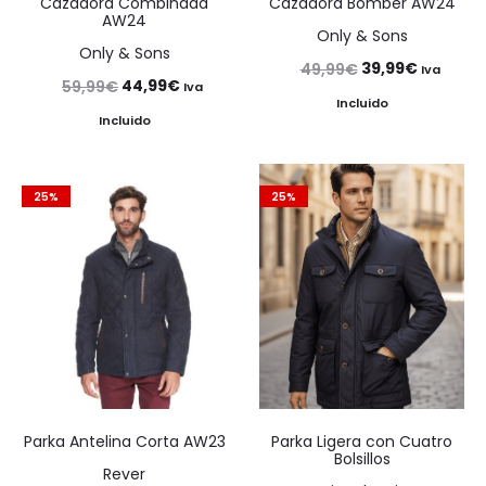
Cazadora Combinada
Cazadora Bomber AW24
AW24
Only & Sons
Only & Sons
El
El
39,99
€
49,99
€
Iva
El
El
44,99
€
59,99
€
Iva
precio
precio
Incluido
precio
precio
Incluido
original
actual
original
actual
era:
es:
era:
es:
49,99€.
39,99€.
25%
25%
59,99€.
44,99€.
Parka Antelina Corta AW23
Parka Ligera con Cuatro
Bolsillos
Rever