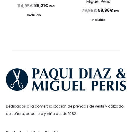
Miguel Peris
El
El
86,21
€
114,95
€
Iva
El
El
59,96
€
79,95
€
Iva
precio
precio
Incluido
precio
precio
Incluido
original
actual
original
actual
era:
es:
era:
es:
114,95€.
86,21€.
79,95€.
59,96€.
Dedicados a la comercialización de prendas de vestir y calzado
de señora, caballero y niño desde 1982.