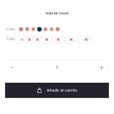
GUÍA DE TALLAS
Color
Talla
M
L
XL
XXL
XXXL
XXXXL
XXXXXL
Chaleco
acolchado
colores
cantidad
Añadir al carrito