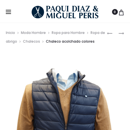
0
Prod
CAZADO
CHAQUE
Inicio
Moda Hombre
Ropa para Hombre
Ropa de
CUELLO
ANTELINA
de
abrigo
Chalecos
Chaleco acolchado colores
ALTO
CERILLER
nave