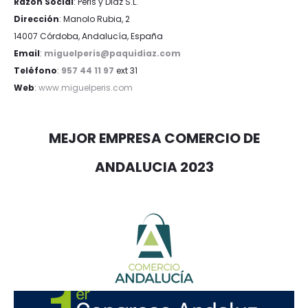
Razón Social
: Peris y Diaz S.L.
Dirección
: Manolo Rubia, 2
14007 Córdoba, Andalucía, España
Email
:
miguelperis@paquidiaz.com
Teléfono
:
957 44 11 97
ext 31
Web
:
www.miguelperis.com
MEJOR EMPRESA COMERCIO DE
ANDALUCIA 2023