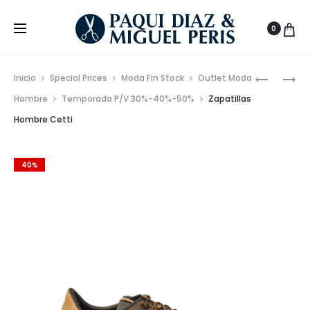
0
Prod
ZAPATILL
AMERICA
Inicio
Special Prices
Moda Fin Stock
Outlet Moda
SNEAKER
REGULAR
de
Hombre
Temporada P/V 30%-40%-50%
Zapatillas
CETTI
FIT
Hombre Cetti
nave
PREMIUM
CON
PARA
PECHERÍ
HOMBRE
DESMONT
40%