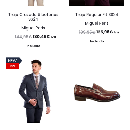
Traje Cruzado 6 botones
Traje Regular Fit SS24
SS24
Miguel Peris
Miguel Peris
El
El
125,96
€
139,95
€
Iva
El
El
130,46
€
144,95
€
Iva
precio
precio
Incluido
precio
precio
Incluido
original
actual
original
actual
era:
es:
NEW
era:
es:
139,95€.
125,96€
10%
144,95€.
130,46€.