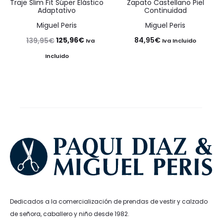
Traje Slim Fit Súper Elástico
Zapato Castellano Piel
Adaptativo
Continuidad
Miguel Peris
Miguel Peris
El
El
125,96
€
84,95
€
139,95
€
Iva
Iva Incluido
precio
precio
Incluido
original
actual
era:
es:
139,95€.
125,96€.
Dedicados a la comercialización de prendas de vestir y calzado
de señora, caballero y niño desde 1982.